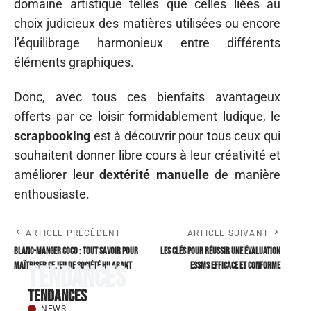
domaine artistique telles que celles liées au
choix judicieux des matières utilisées ou encore
l’équilibrage harmonieux entre différents
éléments graphiques.
Donc, avec tous ces bienfaits avantageux
offerts par ce loisir formidablement ludique, le
scrapbooking
est à découvrir pour tous ceux qui
souhaitent donner libre cours à leur créativité et
améliorer leur
dextérité manuelle
de manière
enthousiaste.
ARTICLE PRÉCÉDENT
ARTICLE SUIVANT
Blanc-manger Coco : tout savoir pour
Les clés pour réussir une évaluation
maîtriser ce jeu de société hilarant
ESSMS efficace et conforme
Tendances
Tendances
NEWS