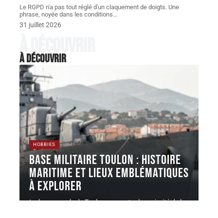
Le RGPD n'a pas tout réglé d'un claquement de doigts. Une
phrase, noyée dans les conditions
…
31 juillet 2026
À découvrir
À découvrir
HOBBIES
Base militaire Toulon : histoire
maritime et lieux emblématiques
à explorer
La base navale de Toulon concentre la majorité de la
force d'action
…