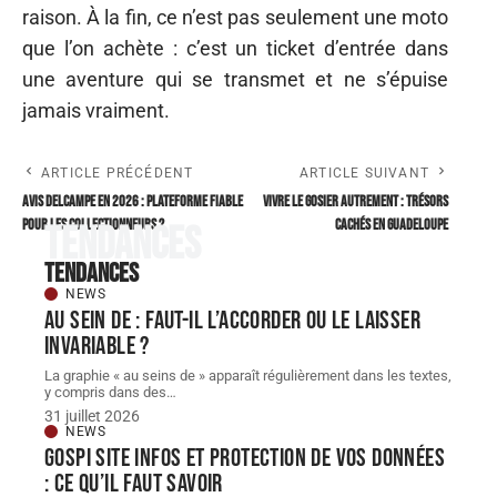
raison. À la fin, ce n’est pas seulement une moto
que l’on achète : c’est un ticket d’entrée dans
une aventure qui se transmet et ne s’épuise
jamais vraiment.
ARTICLE PRÉCÉDENT
ARTICLE SUIVANT
Avis Delcampe en 2026 : plateforme fiable
Vivre le Gosier autrement : trésors
pour les collectionneurs ?
cachés en Guadeloupe
Tendances
Tendances
NEWS
Au sein de : faut-il l’accorder ou le laisser
invariable ?
La graphie « au seins de » apparaît régulièrement dans les textes,
y compris dans des
…
31 juillet 2026
NEWS
Gospi site infos et protection de vos données
: ce qu’il faut savoir