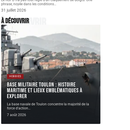
Le RGPD n'a pas tout réglé d'un claquement de doigts. Une
phrase, noyée dans les conditions
…
31 juillet 2026
À découvrir
À découvrir
HOBBIES
Base militaire Toulon : histoire
maritime et lieux emblématiques à
explorer
La base navale de Toulon concentre la majorité de la
force d'action
…
7 août 2026