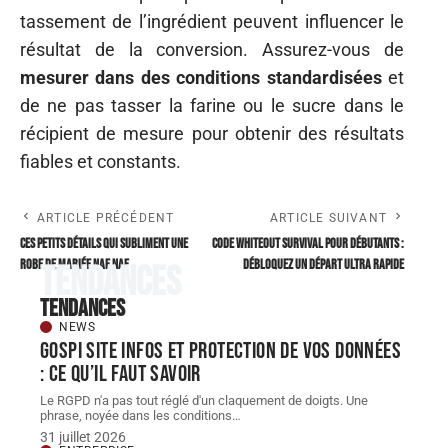
tassement de l’ingrédient peuvent influencer le
résultat de la conversion. Assurez-vous de
mesurer dans des conditions standardisées
et
de ne pas tasser la farine ou le sucre dans le
récipient de mesure pour obtenir des résultats
fiables et constants.
ARTICLE PRÉCÉDENT
ARTICLE SUIVANT
Ces petits détails qui subliment une
Code Whiteout Survival pour débutants :
robe de mariée Naf Naf
débloquez un départ ultra rapide
Tendances
Tendances
NEWS
Gospi site infos et protection de vos données
: ce qu’il faut savoir
Le RGPD n'a pas tout réglé d'un claquement de doigts. Une
phrase, noyée dans les conditions
…
31 juillet 2026