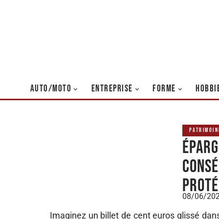
AUTO/MOTO
ENTREPRISE
FORME
HOBBI
PATRIMOIN
Épargn
consé
proté
08/06/20
Imaginez un billet de cent euros glissé dans u