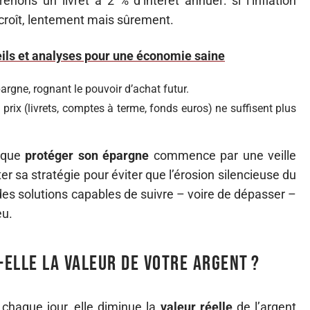
nons un livret à 2 % d’intérêt annuel : si l’inflation
écroît, lentement mais sûrement.
seils et analyses pour une économie saine
argne, rognant le pouvoir d’achat futur.
prix (livrets, comptes à terme, fonds euros) ne suffisent plus
r que
protéger son épargne
commence par une veille
uster sa stratégie pour éviter que l’érosion silencieuse du
r des solutions capables de suivre – voire de dépasser –
eu.
-elle la valeur de votre argent ?
: chaque jour, elle diminue la
valeur réelle
de l’argent