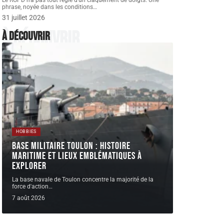
Le RGPD n'a pas tout réglé d'un claquement de doigts. Une
phrase, noyée dans les conditions
…
31 juillet 2026
À découvrir
À découvrir
HOBBIES
Base militaire Toulon : histoire
maritime et lieux emblématiques à
explorer
La base navale de Toulon concentre la majorité de la
force d'action
…
7 août 2026