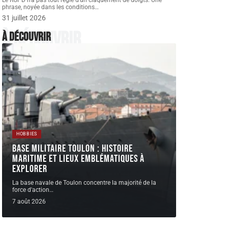
Le RGPD n'a pas tout réglé d'un claquement de doigts. Une
phrase, noyée dans les conditions
…
31 juillet 2026
À découvrir
À découvrir
HOBBIES
Base militaire Toulon : histoire
maritime et lieux emblématiques à
explorer
La base navale de Toulon concentre la majorité de la
force d'action
…
7 août 2026