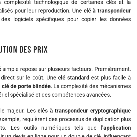
la complexité technologique de certaines clés et la
alisés pour leur reproduction. Une
clé à transpondeur
des logiciels spécifiques pour copier les données
ution des prix
lé simple repose sur plusieurs facteurs. Premièrement,
 direct sur le coût. Une
clé standard
est plus facile à
e
clé de porte blindée
. La complexité des mécanismes
ériel spécialisé et des compétences avancées.
ôle majeur. Les
clés à transpondeur cryptographique
 exemple, requièrent des processus de duplication plus
ûts. Les outils numériques tels que l’
application
 un devis en ligne pour un double de clé, influençant