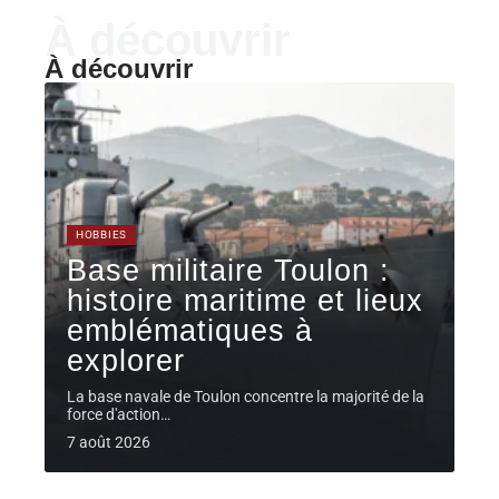
À découvrir
À découvrir
HOBBIES
Base militaire Toulon :
histoire maritime et lieux
emblématiques à
explorer
La base navale de Toulon concentre la majorité de la
force d'action
…
7 août 2026