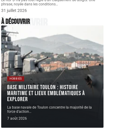
Le RGPD n'a pas tout réglé d'un claquement de doigts. Une
phrase, noyée dans les conditions
…
31 juillet 2026
À découvrir
À découvrir
HOBBIES
Base militaire Toulon : histoire
maritime et lieux emblématiques à
explorer
La base navale de Toulon concentre la majorité de la
force d'action
…
7 août 2026