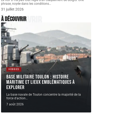
Le RGPD n'a pas tout réglé d'un claquement de doigts. Une
phrase, noyée dans les conditions
…
31 juillet 2026
À découvrir
À découvrir
HOBBIES
Base militaire Toulon : histoire
maritime et lieux emblématiques à
explorer
La base navale de Toulon concentre la majorité de la
force d'action
…
7 août 2026