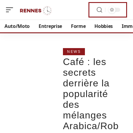
Auto/Moto
Entreprise
Forme
Hobbies
Imm
NEWS
Café : les
secrets
derrière la
popularité
des
mélanges
Arabica/Rob