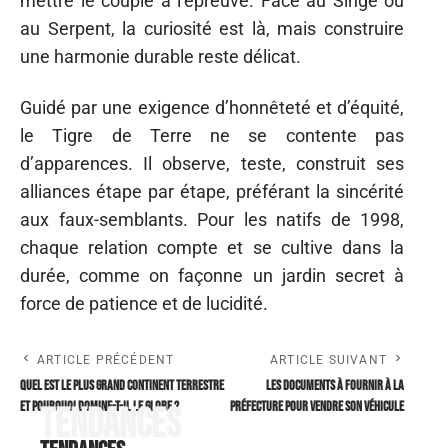
mettre le couple à l’épreuve. Face au Singe ou
au Serpent, la curiosité est là, mais construire
une harmonie durable reste délicat.
Guidé par une exigence d’honnêteté et d’équité,
le Tigre de Terre ne se contente pas
d’apparences. Il observe, teste, construit ses
alliances étape par étape, préférant la sincérité
aux faux-semblants. Pour les natifs de 1998,
chaque relation compte et se cultive dans la
durée, comme on façonne un jardin secret à
force de patience et de lucidité.
ARTICLE PRÉCÉDENT
ARTICLE SUIVANT
Quel est le plus grand continent terrestre
Les documents à fournir à la
et pourquoi domine-t-il le globe ?
préfecture pour vendre son véhicule
Tendances