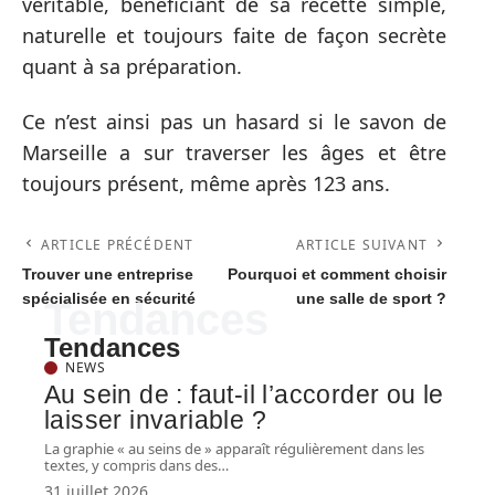
véritable, bénéficiant de sa recette simple,
naturelle et toujours faite de façon secrète
quant à sa préparation.
Ce n’est ainsi pas un hasard si le savon de
Marseille a sur traverser les âges et être
toujours présent, même après 123 ans.
ARTICLE PRÉCÉDENT
ARTICLE SUIVANT
Trouver une entreprise
Pourquoi et comment choisir
spécialisée en sécurité
une salle de sport ?
Tendances
Tendances
NEWS
Au sein de : faut-il l’accorder ou le
laisser invariable ?
La graphie « au seins de » apparaît régulièrement dans les
textes, y compris dans des
…
31 juillet 2026