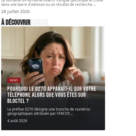
Le domaine xn--dchterie-30ah.fr intrigue quiconque le croise
dans une barre d'adresse ou un résultat de recherche.
…
28 juillet 2026
À découvrir
À découvrir
NEWS
Pourquoi le 0270 apparaît-il sur votre
téléphone alors que vous êtes sur
Bloctel ?
Le préfixe 0270 désigne une tranche de numéros
géographiques attribuée par l'ARCEP,
…
4 août 2026