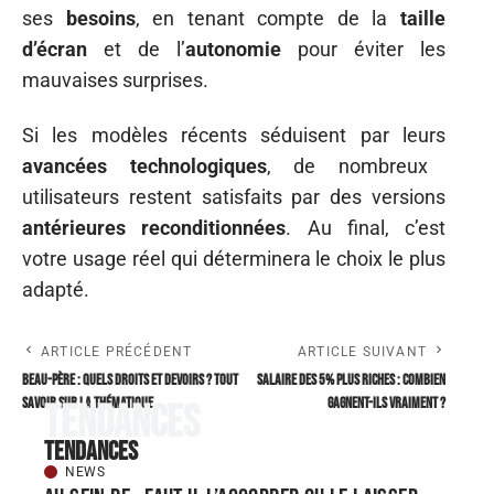
ses
besoins
, en tenant compte de la
taille
d’écran
et de l’
autonomie
pour éviter les
mauvaises surprises.
Si les modèles récents séduisent par leurs
avancées
technologiques
, de nombreux
utilisateurs restent satisfaits par des versions
antérieures reconditionnées
. Au final, c’est
votre usage réel qui déterminera le choix le plus
adapté.
ARTICLE PRÉCÉDENT
ARTICLE SUIVANT
Beau-père : quels droits et devoirs ? Tout
Salaire des 5% plus riches : Combien
savoir sur la thématique
gagnent-ils vraiment ?
Tendances
Tendances
NEWS