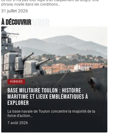
Le RGPD n'a pas tout réglé d'un claquement de doigts. Une
phrase, noyée dans les conditions
…
31 juillet 2026
À découvrir
À découvrir
HOBBIES
Base militaire Toulon : histoire
maritime et lieux emblématiques à
explorer
La base navale de Toulon concentre la majorité de la
force d'action
…
7 août 2026