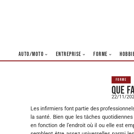
AUTO/MOTO
ENTREPRISE
FORME
HOBBI
FORME
Que f
22/11/20
Les infirmiers font partie des professionnel
la santé. Bien que les tâches quotidiennes 
en fonction de l’endroit où il ou elle est em
semblent être assez universelles parmi les