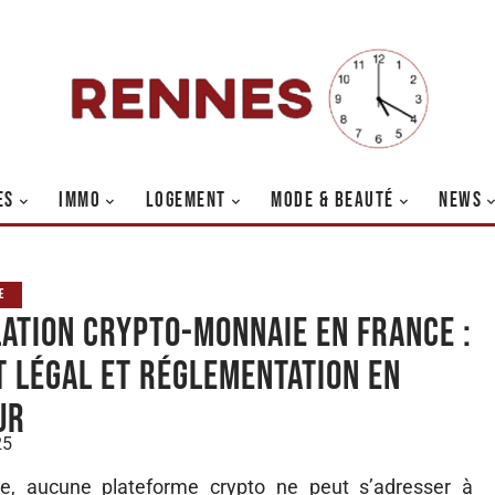
ES
IMMO
LOGEMENT
MODE & BEAUTÉ
NEWS
E
lation crypto-monnaie en France :
t légal et réglementation en
ur
25
nce, aucune plateforme crypto ne peut s’adresser à