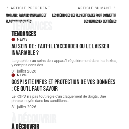
ARTICLE PRÉCÉDENT
ARTICLE SUIVANT
Moriani : paradis insulaire et
Les méthodes les plus efficaces pour convertir
plages immaculées
des heures en centièmes
Tendances
Tendances
NEWS
Au sein de : faut-il l’accorder ou le laisser
invariable ?
La graphie « au seins de » apparaît régulièrement dans les textes,
y compris dans des
…
31 juillet 2026
NEWS
Gospi site infos et protection de vos données
: ce qu’il faut savoir
Le RGPD n'a pas tout réglé d'un claquement de doigts. Une
phrase, noyée dans les conditions
…
31 juillet 2026
À découvrir
À découvrir