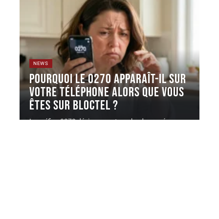
NEWS
Pourquoi le 0270 apparaît-il sur
votre téléphone alors que vous
êtes sur Bloctel ?
Le préfixe 0270 désigne une tranche de numéros
géographiques attribuée par l'ARCEP,
…
4 août 2026
Contact
Mentions légales
Sitemap