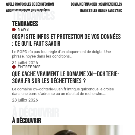
Quels protocoles de désinfection
Domaine financier : comprendre les
adopter pendant une pandémie
bases et les enjeux avec l’ABC
Tendances
Tendances
NEWS
Gospi site infos et protection de vos données
: ce qu’il faut savoir
Le RGPD n'a pas tout réglé d'un claquement de doigts. Une
phrase, noyée dans les conditions
…
31 juillet 2026
ENTREPRISE
Que cache vraiment le domaine xn--dchterie-
30ah.fr sur les déchetteries ?
Le domaine xn--dchterie-30ah.fr intrigue quiconque le croise
dans une barre d'adresse ou un résultat de recherche.
…
28 juillet 2026
À découvrir
À découvrir