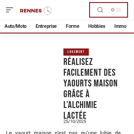
Auto/Moto
Entreprise
Forme
Hobbies
Immo
LOGEMENT
Réalisez
facilement des
yaourts maison
grâce à
l’alchimie
lactée
25/10/2025
Le yaourt maison n’est pas qu’une lubie de