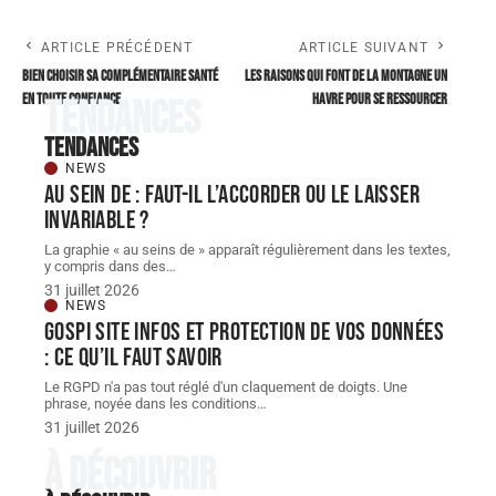
ARTICLE PRÉCÉDENT
ARTICLE SUIVANT
Bien choisir sa complémentaire santé
Les raisons qui font de la montagne un
en toute confiance
havre pour se ressourcer
Tendances
Tendances
NEWS
Au sein de : faut-il l’accorder ou le laisser
invariable ?
La graphie « au seins de » apparaît régulièrement dans les textes,
y compris dans des
…
31 juillet 2026
NEWS
Gospi site infos et protection de vos données
: ce qu’il faut savoir
Le RGPD n'a pas tout réglé d'un claquement de doigts. Une
phrase, noyée dans les conditions
…
31 juillet 2026
À découvrir