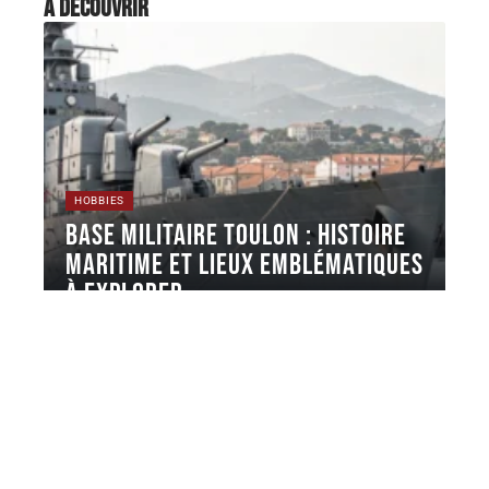
À découvrir
HOBBIES
Base militaire Toulon : histoire
maritime et lieux emblématiques
à explorer
La base navale de Toulon concentre la majorité de la
force d'action
…
7 août 2026