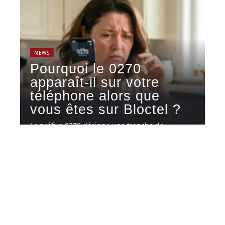
NEWS
Pourquoi le 0270
apparaît-il sur votre
téléphone alors que
vous êtes sur Bloctel ?
Le préfixe 0270 désigne une tranche de
numéros géographiques attribuée par l'ARCEP,
…
4 août 2026
Contact
Mentions légales
Sitemap