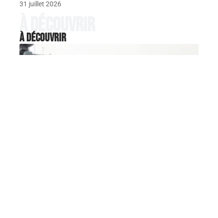
31 juillet 2026
À découvrir
À découvrir
HOBBIES
Base militaire Toulon : histoire
maritime et lieux emblématiques
à explorer
La base navale de Toulon concentre la majorité de la
force d'action
…
7 août 2026