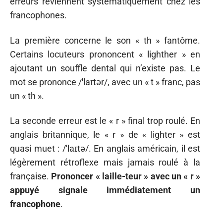
erreurs reviennent systématiquement chez les
francophones.
La première concerne le son « th » fantôme.
Certains locuteurs prononcent « lighther » en
ajoutant un souffle dental qui n’existe pas. Le
mot se prononce /ˈlaɪtər/, avec un « t » franc, pas
un « th ».
La seconde erreur est le « r » final trop roulé. En
anglais britannique, le « r » de « lighter » est
quasi muet : /ˈlaɪtə/. En anglais américain, il est
légèrement rétroflexe mais jamais roulé à la
française.
Prononcer « laille-teur » avec un « r »
appuyé signale immédiatement un
francophone
.