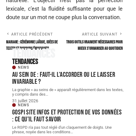
naturelle. L’objectif n’est pas la perfection
lexicale, c’est la fluidité suffisante pour que le
doute sur un mot ne coupe plus la conversation.
ARTICLE PRÉCÉDENT
ARTICLE SUIVANT
Mariage : cérémonie laïque, idées de
Trois outils vraiment nécessaires pour
textes et discours émouvants
mieux s’organiser au quotidien
Tendances
Tendances
NEWS
Au sein de : faut-il l’accorder ou le laisser
invariable ?
La graphie « au seins de » apparaît régulièrement dans les textes,
y compris dans des
…
31 juillet 2026
NEWS
Gospi site infos et protection de vos données
: ce qu’il faut savoir
Le RGPD n'a pas tout réglé d'un claquement de doigts. Une
phrase, noyée dans les conditions
…