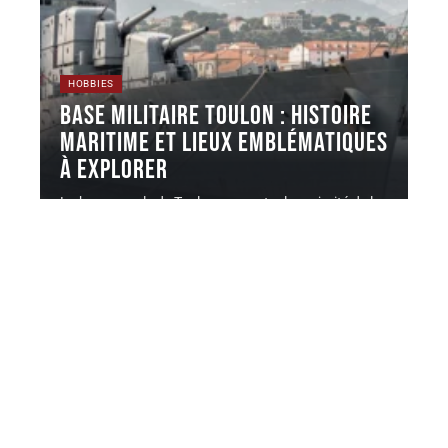
HOBBIES
Base militaire Toulon : histoire
maritime et lieux emblématiques
à explorer
La base navale de Toulon concentre la majorité de la
force d'action
…
7 août 2026
Contact
Mentions légales
Sitemap
© 2025 | rennes1720.fr