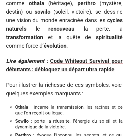
comme
othala
(héritage),
perthro
(mystère,
destin) ou
sowilo
(soleil, victoire), se dessine
une vision du monde enracinée dans les
cycles
naturels
, le
renouveau
, la perte, la
transformation
et la quête de
spiritualité
comme force d’
évolution
.
Lire également :
Code Whiteout Survival pour
débutants : débloquez un départ ultra rapide
Pour illustrer la richesse de ces symboles, voici
quelques exemples marquants :
Othala
: incarne la transmission, les racines et ce
que l’on reçoit ou lègue.
Sowilo
: porte la réussite, l’énergie du soleil et la
dynamique de la victoire.
Perthro
: évoque l’inconnu, les secrets, et ce qui