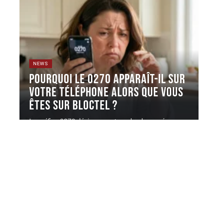
NEWS
Pourquoi le 0270 apparaît-il sur
votre téléphone alors que vous
êtes sur Bloctel ?
Le préfixe 0270 désigne une tranche de numéros
géographiques attribuée par l'ARCEP,
…
4 août 2026
Contact
Mentions légales
Sitemap