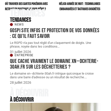
Où trouver des cartes Pokémon avec
Hélico armée de nuit : technologies
retrait en boutique le jour même ?
embarquées et tactiques discrètes
Tendances
Tendances
NEWS
Gospi site infos et protection de vos données
: ce qu’il faut savoir
Le RGPD n'a pas tout réglé d'un claquement de doigts. Une
phrase, noyée dans les conditions
…
31 juillet 2026
ENTREPRISE
Que cache vraiment le domaine xn--dchterie-
30ah.fr sur les déchetteries ?
Le domaine xn--dchterie-30ah.fr intrigue quiconque le croise
dans une barre d'adresse ou un résultat de recherche.
…
28 juillet 2026
À découvrir
À découvrir