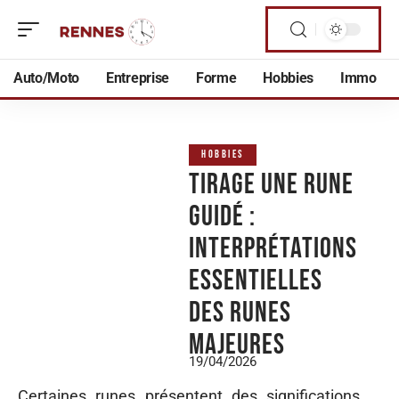
Auto/Moto
Entreprise
Forme
Hobbies
Immo
HOBBIES
Tirage une rune
guidé :
interprétations
essentielles
des runes
majeures
19/04/2026
Certaines runes présentent des significations