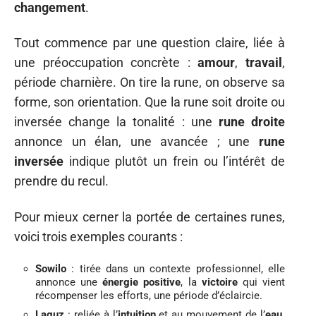
changement
.
Tout commence par une question claire, liée à
une préoccupation concrète :
amour
,
travail
,
période charnière. On tire la rune, on observe sa
forme, son orientation. Que la rune soit droite ou
inversée change la tonalité : une
rune droite
annonce un élan, une avancée ; une
rune
inversée
indique plutôt un frein ou l’intérêt de
prendre du recul.
Pour mieux cerner la portée de certaines runes,
voici trois exemples courants :
Sowilo
: tirée dans un contexte professionnel, elle
annonce une
énergie positive
, la
victoire
qui vient
récompenser les efforts, une période d’éclaircie.
Laguz
: reliée à l’
intuition
et au mouvement de l’
eau
.