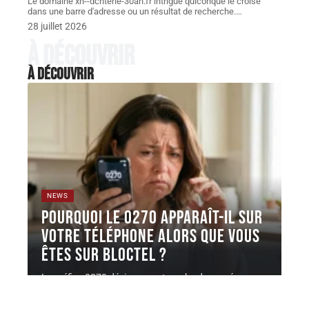
Le domaine xn--dchterie-30ah.fr intrigue quiconque le croise
dans une barre d'adresse ou un résultat de recherche.
…
28 juillet 2026
À découvrir
À découvrir
NEWS
Pourquoi le 0270 apparaît-il sur
votre téléphone alors que vous
êtes sur Bloctel ?
Le préfixe 0270 désigne une tranche de numéros
géographiques attribuée par l'ARCEP,
…
4 août 2026