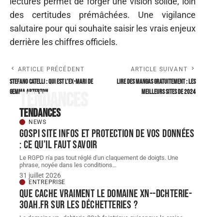
lectures permet de forger une vision solide, loin
des certitudes prémâchées. Une vigilance
salutaire pour qui souhaite saisir les vrais enjeux
derrière les chiffres officiels.
ARTICLE PRÉCÉDENT
ARTICLE SUIVANT
Stefano Catelli : qui est l’ex-Mari de
Lire des Mangas Gratuitement : Les
Gemma Arterton
Meilleurs Sites de 2024
Tendances
Tendances
NEWS
Gospi site infos et protection de vos données
: ce qu’il faut savoir
Le RGPD n'a pas tout réglé d'un claquement de doigts. Une
phrase, noyée dans les conditions
…
31 juillet 2026
ENTREPRISE
Que cache vraiment le domaine xn--dchterie-
30ah.fr sur les déchetteries ?