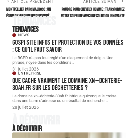
ARTICLE PRÉCÉDENT
ARTICLE SUIVANT
Montpellier parc Malbosc : un
Poudre pour cheveux homme : transformez
écrin de verdure insoupçonné
votre coiffure avec une solution innovante
Tendances
Tendances
NEWS
Gospi site infos et protection de vos données
: ce qu’il faut savoir
Le RGPD n'a pas tout réglé d'un claquement de doigts. Une
phrase, noyée dans les conditions
…
31 juillet 2026
ENTREPRISE
Que cache vraiment le domaine xn--dchterie-
30ah.fr sur les déchetteries ?
Le domaine xn--dchterie-30ah.fr intrigue quiconque le croise
dans une barre d'adresse ou un résultat de recherche.
…
28 juillet 2026
À découvrir
À découvrir