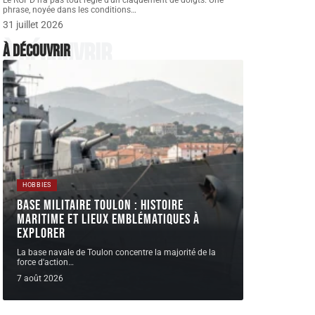
Le RGPD n'a pas tout réglé d'un claquement de doigts. Une
phrase, noyée dans les conditions
…
31 juillet 2026
À découvrir
À découvrir
HOBBIES
Base militaire Toulon : histoire
maritime et lieux emblématiques à
explorer
La base navale de Toulon concentre la majorité de la
force d'action
…
7 août 2026