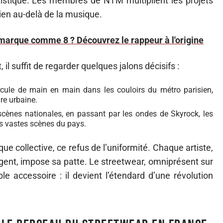
artistique. Les membres de NTM multiplient les projets
en au-delà de la musique.
a marque comme 8 ? Découvrez le rappeur à l'origine
 suffit de regarder quelques jalons décisifs :
circule de main en main dans les couloirs du métro parisien,
re urbaine.
cènes nationales, en passant par les ondes de Skyrock, les
us vastes scènes du pays.
ue collective, ce refus de l’uniformité. Chaque artiste,
gent, impose sa patte. Le streetwear, omniprésent sur
le accessoire : il devient l’étendard d’une révolution