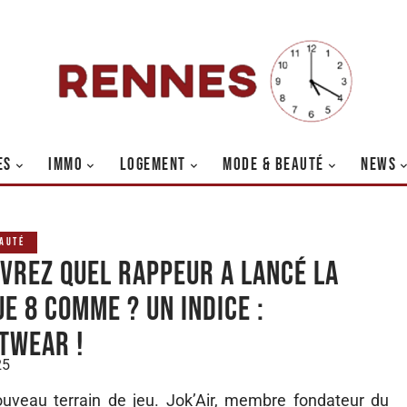
ES
IMMO
LOGEMENT
MODE & BEAUTÉ
NEWS
EAUTÉ
vrez quel rappeur a lancé la
e 8 comme ? Un indice :
twear !
25
ouveau terrain de jeu. Jok’Air, membre fondateur du