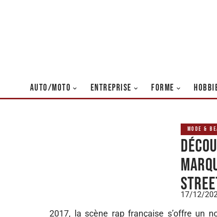
AUTO/MOTO
ENTREPRISE
FORME
HOBBI
MODE & B
Décou
marqu
stree
17/12/20
2017, la scène rap française s’offre un n