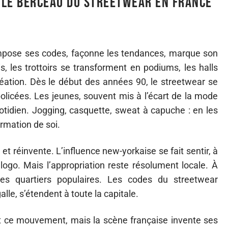
 le berceau du streetwear en France
 impose ses codes, façonne les tendances, marque son
is, les trottoirs se transforment en podiums, les halls
éation. Dès le début des années 90, le streetwear se
 policées. Les jeunes, souvent mis à l’écart de la mode
tidien. Jogging, casquette, sweat à capuche : en les
irmation de soi.
e et réinvente. L’influence new-yorkaise se fait sentir, à
n logo. Mais l’appropriation reste résolument locale. À
 des quartiers populaires. Les codes du streetwear
lle, s’étendent à toute la capitale.
nt ce mouvement, mais la scène française invente ses